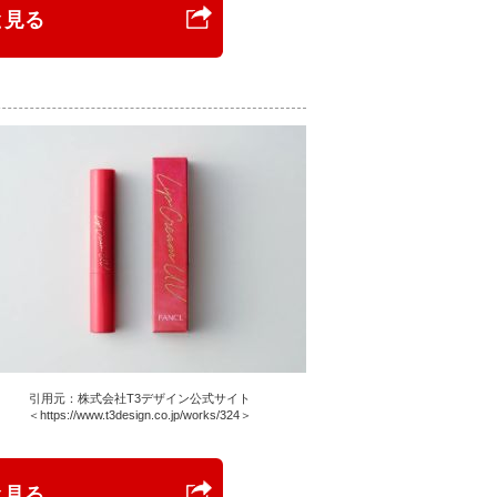
と見る
引用元：株式会社T3デザイン公式サイト
＜https://www.t3design.co.jp/works/324＞
と見る