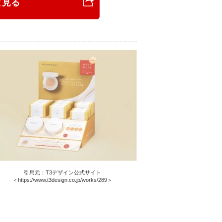
と見る
引用元：T3デザイン公式サイト
＜https://www.t3design.co.jp/works/289＞