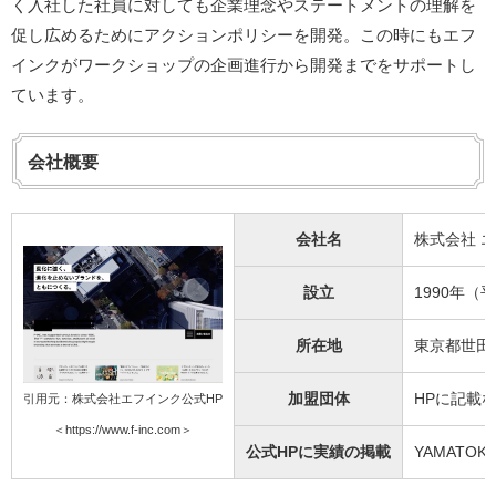
く入社した社員に対しても企業理念やステートメントの理解を
促し広めるためにアクションポリシーを開発。この時にもエフ
インクがワークショップの企画進行から開発までをサポートし
ています。
会社概要
会社名
株式会社 
設立
1990年（
所在地
東京都世田谷区
加盟団体
HPに記載
引用元：株式会社エフインク公式HP
＜https://www.f-inc.com＞
公式HPに実績の掲載
YAMATOKU