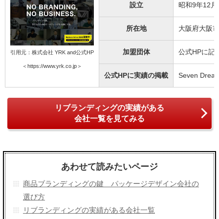
設立
昭和9年12月
所在地
大阪府大阪市
加盟団体
公式HPに記
引用元：株式会社 YRK and公式HP
＜https://www.yrk.co.jp＞
公式HPに実績の掲載
Seven 
リブランディングの実績がある
会社一覧を見てみる
あわせて読みたいページ
商品ブランディングの鍵 パッケージデザイン会社の
選び方
リブランディングの実績がある会社一覧